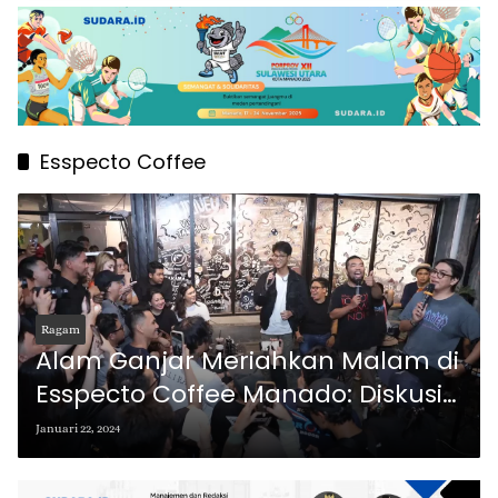
Esspecto Coffee
Ragam
Alam Ganjar Meriahkan Malam di
Esspecto Coffee Manado: Diskusi
Seru dan Aksi Memukau
Januari 22, 2024