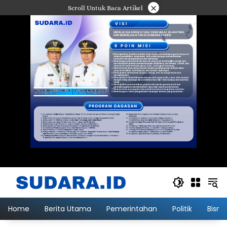
Langsung
×
Scroll Untuk Baca Artikel
ke
konten
Home
Berita Utama
Pemerintahan
Politik
Bisni