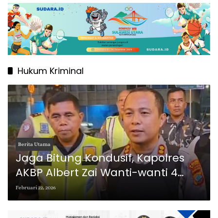
Hukum Kriminal
Berita Utama
Jaga Bitung Kondusif, Kapolres
AKBP Albert Zai Wanti-wanti 4
Larangan Selama Ramadan
Februari 22, 2026