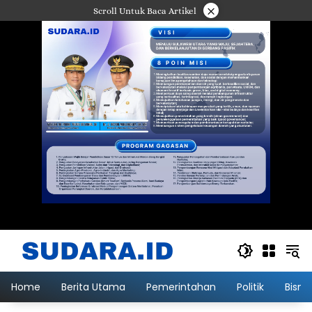
Langsung
×
Scroll Untuk Baca Artikel
ke
konten
Home
Berita Utama
Pemerintahan
Politik
Bisni