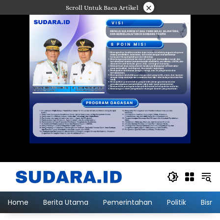
Langsung
×
Scroll Untuk Baca Artikel
ke
konten
Home
Berita Utama
Pemerintahan
Politik
Bisni