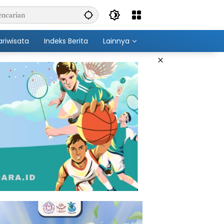
ariwisata
Indeks Berita
Lainnya
×