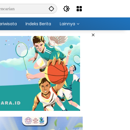
ariwisata
Indeks Berita
Lainnya
×