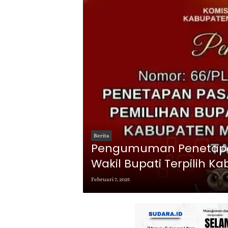
Berita
Pengumuman Penetapa
Wakil Bupati Terpilih 
Dalam Pemilihan Tahun
Februari 7, 2025