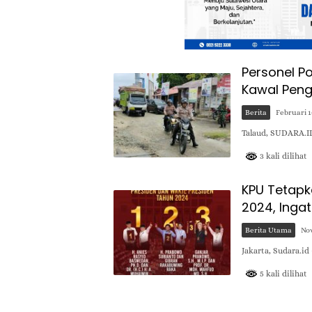
Personel P
Kawal Peng
Berita
Februari 1
Talaud, SUDARA.ID
3 kali dilihat
KPU Tetapk
2024, Inga
Berita Utama
Nov
Jakarta, Sudara.i
5 kali dilihat