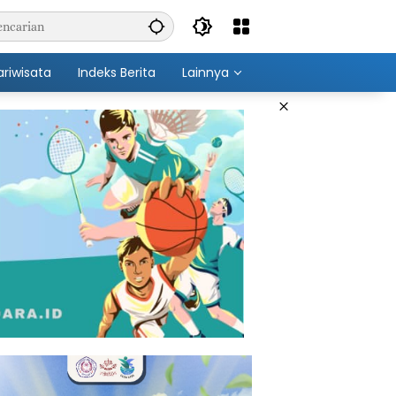
ariwisata
Indeks Berita
Lainnya
×