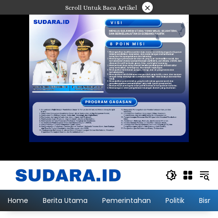
Langsung
×
Scroll Untuk Baca Artikel
ke
konten
Home
Berita Utama
Pemerintahan
Politik
Bisni