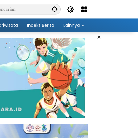
ariwisata
Indeks Berita
Lainnya
×