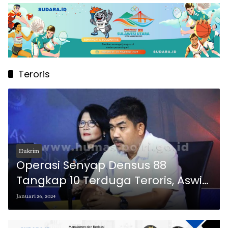
Teroris
Hukrim
Operasi Senyap Densus 88
Tangkap 10 Terduga Teroris, Aswin
Siregar: Tim Masih Bekerja Intensif
Januari 26, 2024