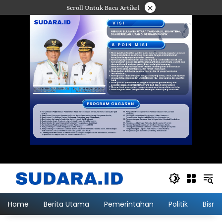
Langsung
×
Scroll Untuk Baca Artikel
ke
konten
Home
Berita Utama
Pemerintahan
Politik
Bisni