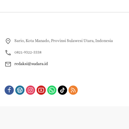
Sario, Kota Manado, Provinsi Sulawesi Utara, Indonesia
0821-9322-3338
redaksi@sudara.id
About
Redaksi
Contact Us
Pedoman Pemberitaan Media Siber
Indeks Berita
Copyright © 2023-2025 | PT. JIM VISI GROUP