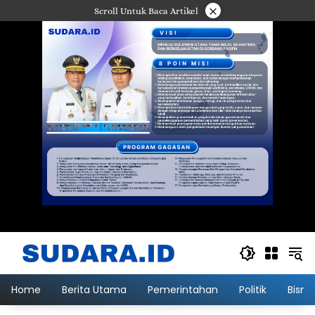
Langsung
×
Scroll Untuk Baca Artikel
ke
konten
Home
Berita Utama
Pemerintahan
Politik
Bisni