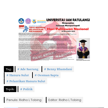
Tag:
Ade Saerang
Benny Rhamdani
Hanura Sulut
Oesman Sapta
Pelantikan Hanura Sulut
Topik:
Politik
Penulis: Ridho L Tobing
Editor: Ridho L Tobing