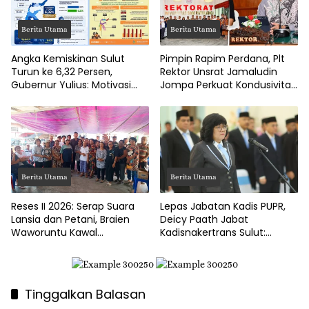
Berita Utama
Berita Utama
Angka Kemiskinan Sulut
Pimpin Rapim Perdana, Plt
Turun ke 6,32 Persen,
Rektor Unsrat Jamaludin
Gubernur Yulius: Motivasi
Jompa Perkuat Kondusivitas
Pacu Ekonomi Kerakyatan
dan Layanan Akademik
Berita Utama
Berita Utama
Reses II 2026: Serap Suara
Lepas Jabatan Kadis PUPR,
Lansia dan Petani, Braien
Deicy Paath Jabat
Waworuntu Kawal
Kadisnakertrans Sulut:
Ketahanan Ekonomi Desa
Gubernur Yulius Minta
Benahi BLK!
Tinggalkan Balasan