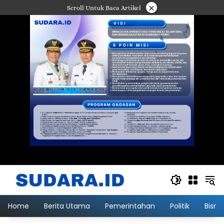
Langsung
×
Scroll Untuk Baca Artikel
ke
konten
Home
Berita Utama
Pemerintahan
Politik
Bisni