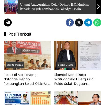
Unsrat Anugerahkan Gelar Doktor H.C. Maritim
kepada Wagub Lemhannas Laksdya Erwin
Aldedharma
Pos Terkait
Berita Utama
Berita Utama
Reses di Malalayang,
Skandal Dana Desa
Natanael Pepah
Watudambo II Bergulir di
Perjuangkan Solusi Krisis Air
Polda Sulut: Dugaan
Bersih hingga Paripurna
Penggelapan Gaji Guru PAUD
DPRD Manado
Hingga Jalan Tani Rp214
Juta