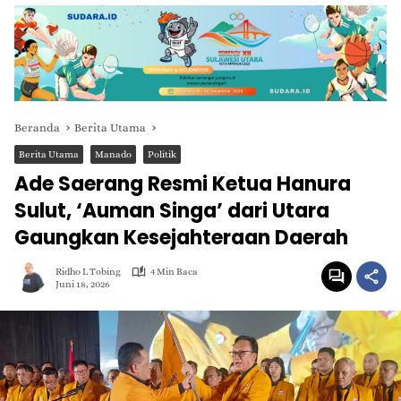
Beranda
Berita Utama
Berita Utama
Manado
Politik
Ade Saerang Resmi Ketua Hanura
Sulut, ‘Auman Singa’ dari Utara
Gaungkan Kesejahteraan Daerah
Ridho L Tobing
4 Min Baca
Juni 18, 2026