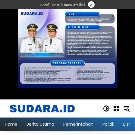
Langsung
×
Scroll Untuk Baca Artikel
ke
konten
Home
Berita Utama
Pemerintahan
Politik
Bisni