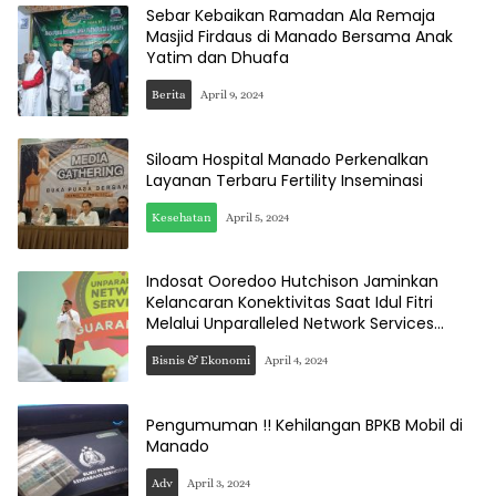
Sebar Kebaikan Ramadan Ala Remaja
Masjid Firdaus di Manado Bersama Anak
Yatim dan Dhuafa
Berita
April 9, 2024
Siloam Hospital Manado Perkenalkan
Layanan Terbaru Fertility Inseminasi
Kesehatan
April 5, 2024
Indosat Ooredoo Hutchison Jaminkan
Kelancaran Konektivitas Saat Idul Fitri
Melalui Unparalleled Network Services
Guaranteed
Bisnis & Ekonomi
April 4, 2024
Pengumuman !! Kehilangan BPKB Mobil di
Manado
Adv
April 3, 2024