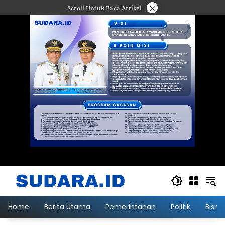
Langsung
×
Scroll Untuk Baca Artikel
ke
konten
Home
Berita Utama
Pemerintahan
Politik
Bisni