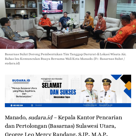
Basarnas Sulut Dorong Pembentukan Tim Tanggap Darurat di Lokasi Wisata Air,
Bahas Isu Kemunculan Buaya Bersama Wali Kota Manado. (Ft : Basarnas Sulut /
sudara.id)
Manado,
sudara.id –
Kepala Kantor Pencarian
dan Pertolongan (Basarnas) Sulawesi Utara,
George Leo Mercy Randang, S.IP., M.A.P.,