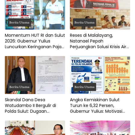
Berita Utama
Berita Utama
Momentum HUT RI dan Sulut
Reses di Malalayang,
2026: Gubernur Yulius
Natanael Pepah
Luncurkan Keringanan Pajak
Perjuangkan Solusi Krisis Air
Kendaraan
Bersih hingga Paripurna
DPRD Manado
Berita Utama
Berita Utama
Skandal Dana Desa
Angka Kemiskinan Sulut
Watudambo II Bergulir di
Turun ke 6,32 Persen,
Polda Sulut: Dugaan
Gubernur Yulius: Motivasi
Penggelapan Gaji Guru PAUD
Pacu Ekonomi Kerakyatan
Hingga Jalan Tani Rp214
Juta