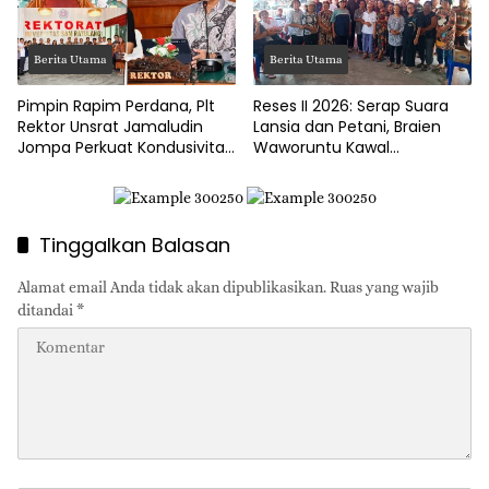
Berita Utama
Berita Utama
Pimpin Rapim Perdana, Plt
Reses II 2026: Serap Suara
Rektor Unsrat Jamaludin
Lansia dan Petani, Braien
Jompa Perkuat Kondusivitas
Waworuntu Kawal
dan Layanan Akademik
Ketahanan Ekonomi Desa
Tinggalkan Balasan
Alamat email Anda tidak akan dipublikasikan.
Ruas yang wajib
ditandai
*