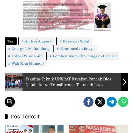
Tag:
Andrei Angouw
Basarnas Sulut
George L.M. Randang
Kemunculan Buaya
Lokasi Wisata Air
Pembentukan Tim Tanggap Darurat
Wali Kota Manado
Fakultas Teknik UNSRAT Rayakan Puncak Dies
Natalis ke-61: Transformasi Teknik di Era
Kecerdasan Buatan
Pos Terkait