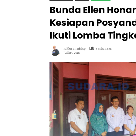
Bunda Ellen Hona
Kesiapan Posyan
Ikuti Lomba Tingka
Ridho L Tobing
4 Min Baca
Juli 24, 2025