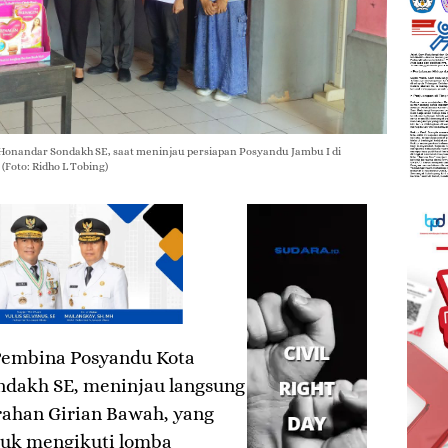
Honandar Sondakh SE, saat meninjau persiapan Posyandu Jambu I di
Foto: Ridho L Tobing)
Pembina Posyandu Kota
ndakh SE, meninjau langsung
rahan Girian Bawah, yang
ntuk mengikuti lomba