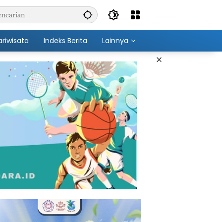
ariwisata
Indeks Berita
Lainnya
×