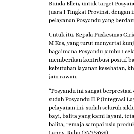
Bunda Ellen, untuk target Posyan
juara I Tingkat Provinsi, dengan
pelayanan Posyandu yang berdam
Untuk itu, Kepala Puskesmas Gir
M Kes, yang turut menyertai kun
bagaimana Posyandu Jambu I sela
memberikan kontribusi positif ba
kebutuhan layanan kesehatan, k
jam rawan.
“Posyandu ini sangat berprestasi
sudah Posyandu ILP (Integrasi L
pelayanan ini, sudah seluruh sikl
bayi, balita yang kami layani, teta
balita, remaja sampai usia produkt
Lanny, Rabu (23/7/2025).