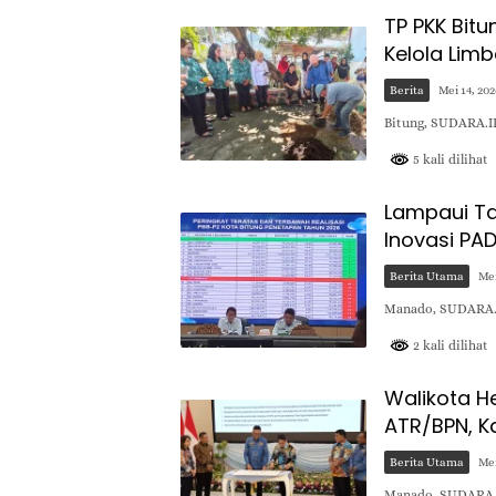
TP PKK Bit
Kelola Lim
Berita
Mei 14, 20
Bitung, SUDARA.I
5 kali dilihat
Lampaui Ta
Inovasi PAD
Berita Utama
Mei
Manado, SUDARA.I
2 kali dilihat
Walikota 
ATR/BPN, K
Berita Utama
Mei
Manado, SUDARA.ID