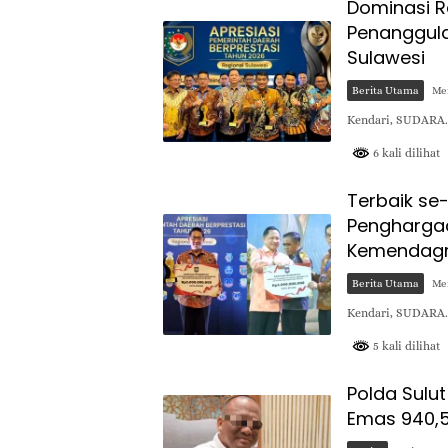
Dominasi R
Penanggula
Sulawesi
Berita Utama
Mei
Kendari, SUDARA.
6 kali dilihat
Terbaik se
Penghargaa
Kemendagr
Berita Utama
Mei
Kendari, SUDARA.
5 kali dilihat
Polda Sulu
Emas 940,