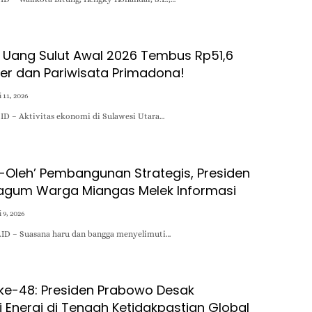
 Uang Sulut Awal 2026 Tembus Rp51,6
liner dan Pariwisata Primadona!
 11, 2026
D – Aktivitas ekonomi di Sulawesi Utara…
-Oleh’ Pembangunan Strategis, Presiden
agum Warga Miangas Melek Informasi
 9, 2026
ID – Suasana haru dan bangga menyelimuti…
ke-48: Presiden Prabowo Desak
si Energi di Tengah Ketidakpastian Global