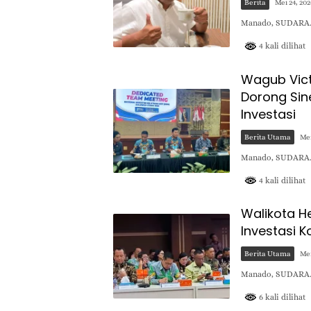
Berita
Mei 24, 20
Manado, SUDARA.I
4 kali dilihat
Wagub Vict
Dorong Sin
Investasi
Berita Utama
Mei
Manado, SUDARA.I
4 kali dilihat
Walikota H
Investasi K
Berita Utama
Mei
​Manado, SUDARA.
6 kali dilihat