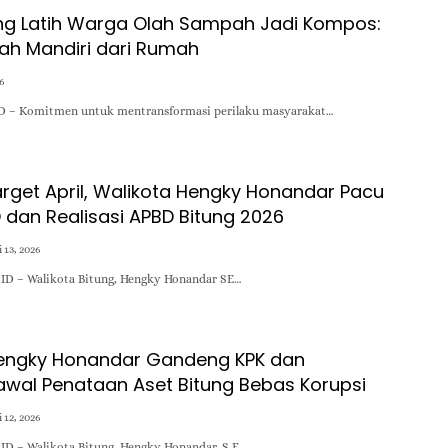
ung Latih Warga Olah Sampah Jadi Kompos:
bah Mandiri dari Rumah
26
D – Komitmen untuk mentransformasi perilaku masyarakat…
rget April, Walikota Hengky Honandar Pacu
 dan Realisasi APBD Bitung 2026
 13, 2026
D – Walikota Bitung, Hengky Honandar SE…
Hengky Honandar Gandeng KPK dan
awal Penataan Aset Bitung Bebas Korupsi
 12, 2026
 – Walikota Bitung, Hengky Honandar, S.E.,…