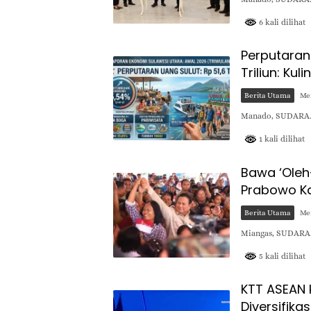
6 kali dilihat
Perputaran
Triliun: Ku
Berita Utama
Mei
Manado, SUDARA.I
1 kali dilihat
Bawa ‘Oleh
Prabowo K
Berita Utama
Mei
Miangas, SUDARA.
5 kali dilihat
KTT ASEAN 
Diversifika