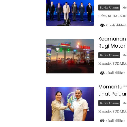
Berita Utama
Mei
Cebu, SUDARA.ID –
11 kali dilihat
Keamanan 
Rugi Motor
Berita Utama
Mei
Manado, SUDARA.I
9 kali dilihat
Momentum E
Lihat Pelua
Berita Utama
Mei
Manado, SUDARA.I
4 kali dilihat