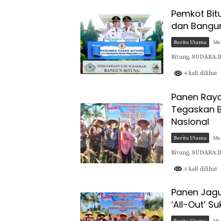
Pemkot Bit
dan Bangun
Berita Utama
Mei
Bitung, SUDARA.ID
4 kali dilihat
Panen Raya
Tegaskan B
Nasional
Berita Utama
Mei
Bitung, SUDARA.I
3 kali dilihat
Panen Jagu
‘All-Out’ 
Berita Utama
Mei