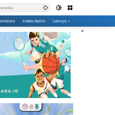
ariwisata
Indeks Berita
Lainnya
×