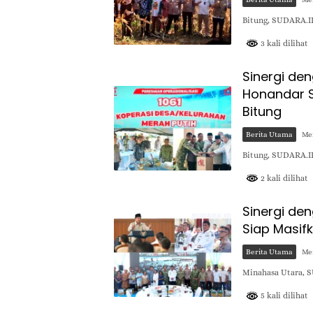
Bitung, SUDARA.ID
3 kali dilihat
Sinergi de
Honandar S
Bitung
Berita Utama
Mei
​Bitung, SUDARA.I
2 kali dilihat
Sinergi de
Siap Masifk
Berita Utama
Mei
Minahasa Utara, 
5 kali dilihat