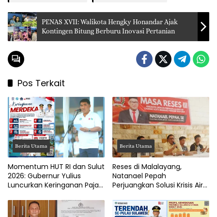
PENAS XVII: Walikota Hengky Honandar Ajak
Kontingen Bitung Berburu Inovasi Pertanian
Pos Terkait
Berita Utama
Berita Utama
Momentum HUT RI dan Sulut
Reses di Malalayang,
2026: Gubernur Yulius
Natanael Pepah
Luncurkan Keringanan Pajak
Perjuangkan Solusi Krisis Air
Kendaraan
Bersih hingga Paripurna
DPRD Manado