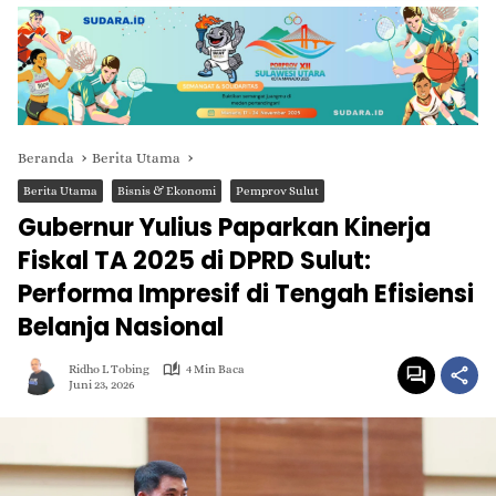
Beranda
Berita Utama
Berita Utama
Bisnis & Ekonomi
Pemprov Sulut
Gubernur Yulius Paparkan Kinerja
Fiskal TA 2025 di DPRD Sulut:
Performa Impresif di Tengah Efisiensi
Belanja Nasional
Ridho L Tobing
4 Min Baca
Juni 23, 2026