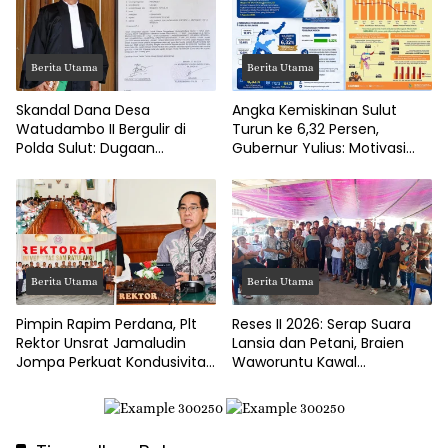
Berita Utama
Berita Utama
Skandal Dana Desa
Angka Kemiskinan Sulut
Watudambo II Bergulir di
Turun ke 6,32 Persen,
Polda Sulut: Dugaan
Gubernur Yulius: Motivasi
Penggelapan Gaji Guru PAUD
Pacu Ekonomi Kerakyatan
Hingga Jalan Tani Rp214
Juta
Berita Utama
Berita Utama
Pimpin Rapim Perdana, Plt
Reses II 2026: Serap Suara
Rektor Unsrat Jamaludin
Lansia dan Petani, Braien
Jompa Perkuat Kondusivitas
Waworuntu Kawal
dan Layanan Akademik
Ketahanan Ekonomi Desa