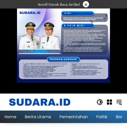
Langsung
×
Scroll Untuk Baca Artikel
ke
konten
Home
Berita Utama
Pemerintahan
Politik
Bisni