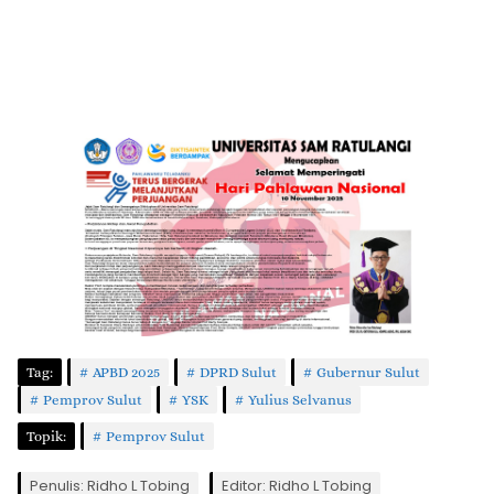
Tag:
APBD 2025
DPRD Sulut
Gubernur Sulut
Pemprov Sulut
YSK
Yulius Selvanus
Topik:
Pemprov Sulut
Penulis: Ridho L Tobing
Editor: Ridho L Tobing