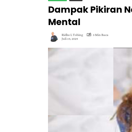
Dampak Pikiran N
Mental
Ridho L Tobing
3 Min Baca
Juli 19, 2024