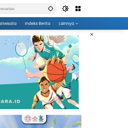
ariwisata
Indeks Berita
Lainnya
×