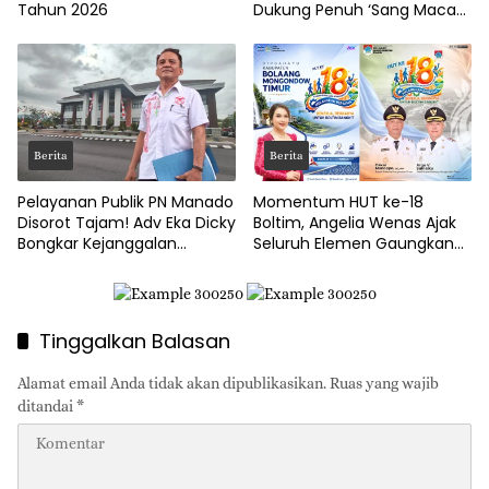
Tahun 2026
Dukung Penuh ‘Sang Macan
Dari Timur’
Berita
Berita
Pelayanan Publik PN Manado
Momentum HUT ke-18
Disorot Tajam! Adv Eka Dicky
Boltim, Angelia Wenas Ajak
Bongkar Kejanggalan
Seluruh Elemen Gaungkan
Prosedur Eksekusi
Semangat ‘Boltim Bangkit’
Tinggalkan Balasan
Alamat email Anda tidak akan dipublikasikan.
Ruas yang wajib
ditandai
*