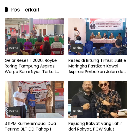
Pos Terkait
Berita
Berita
Gelar Reses II 2026, Royke
Reses di Bitung Timur: Julitje
Roring Tampung Aspirasi
Maringka Pastikan Kawal
Warga Bumi Nyiur Terkait
Aspirasi Perbaikan Jalan dan
Infrastruktur
Drainase
Berita
Berita
3 KPM Kumelembuai Dua
Pejuang Rakyat yang Lahir
Terima BLT DD Tahap I
dari Rakyat, PCW Sulut