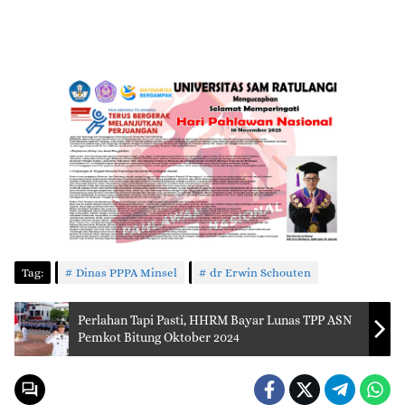
Tag:
Dinas PPPA Minsel
dr Erwin Schouten
Perlahan Tapi Pasti, HHRM Bayar Lunas TPP ASN
Pemkot Bitung Oktober 2024