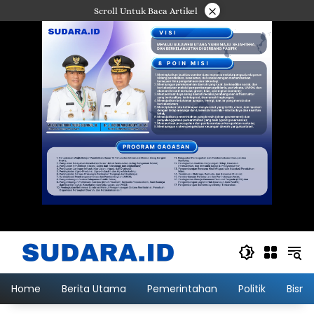
Langsung
×
Scroll Untuk Baca Artikel
ke
konten
Home
Berita Utama
Pemerintahan
Politik
Bisni