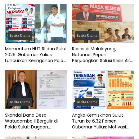
Berita Utama
Berita Utama
Momentum HUT RI dan Sulut
Reses di Malalayang,
2026: Gubernur Yulius
Natanael Pepah
Luncurkan Keringanan Pajak
Perjuangkan Solusi Krisis Air
Kendaraan
Bersih hingga Paripurna
DPRD Manado
Berita Utama
Berita Utama
Skandal Dana Desa
Angka Kemiskinan Sulut
Watudambo II Bergulir di
Turun ke 6,32 Persen,
Polda Sulut: Dugaan
Gubernur Yulius: Motivasi
Penggelapan Gaji Guru PAUD
Pacu Ekonomi Kerakyatan
Hingga Jalan Tani Rp214