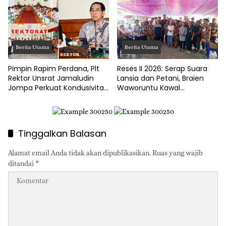
Juta
Berita Utama
Berita Utama
Pimpin Rapim Perdana, Plt
Reses II 2026: Serap Suara
Rektor Unsrat Jamaludin
Lansia dan Petani, Braien
Jompa Perkuat Kondusivitas
Waworuntu Kawal
dan Layanan Akademik
Ketahanan Ekonomi Desa
Tinggalkan Balasan
Alamat email Anda tidak akan dipublikasikan.
Ruas yang wajib
ditandai
*