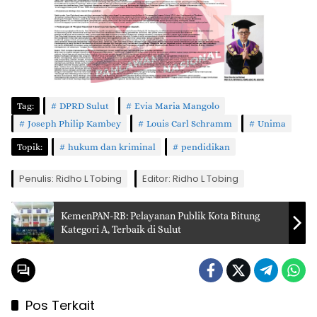
Tag:
DPRD Sulut
Evia Maria Mangolo
Joseph Philip Kambey
Louis Carl Schramm
Unima
Topik:
hukum dan kriminal
pendidikan
Penulis: Ridho L Tobing
Editor: Ridho L Tobing
KemenPAN-RB: Pelayanan Publik Kota Bitung
Kategori A, Terbaik di Sulut
Pos Terkait