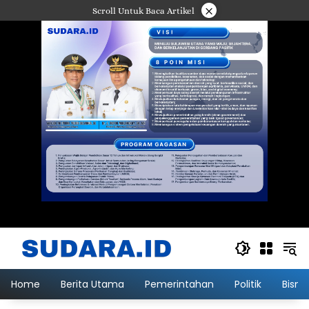
Langsung
×
Scroll Untuk Baca Artikel
ke
konten
Home
Berita Utama
Pemerintahan
Politik
Bisni