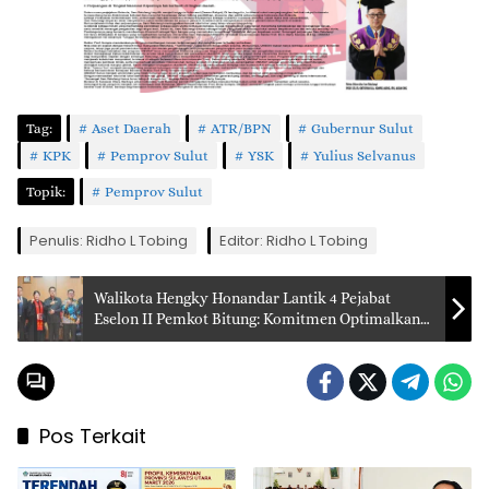
Tag:
Aset Daerah
ATR/BPN
Gubernur Sulut
KPK
Pemprov Sulut
YSK
Yulius Selvanus
Topik:
Pemprov Sulut
Penulis: Ridho L Tobing
Editor: Ridho L Tobing
Walikota Hengky Honandar Lantik 4 Pejabat
Eselon II Pemkot Bitung: Komitmen Optimalkan
Pelayanan Publik
Pos Terkait