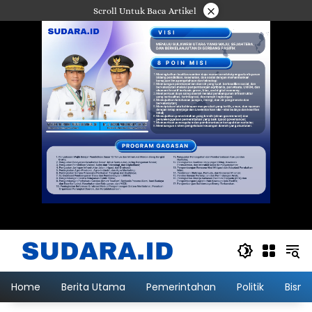
Langsung
×
Scroll Untuk Baca Artikel
ke
konten
Home
Berita Utama
Pemerintahan
Politik
Bisni