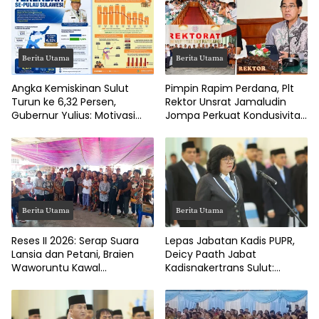
Berita Utama
Berita Utama
Angka Kemiskinan Sulut
Pimpin Rapim Perdana, Plt
Turun ke 6,32 Persen,
Rektor Unsrat Jamaludin
Gubernur Yulius: Motivasi
Jompa Perkuat Kondusivitas
Pacu Ekonomi Kerakyatan
dan Layanan Akademik
Berita Utama
Berita Utama
Reses II 2026: Serap Suara
Lepas Jabatan Kadis PUPR,
Lansia dan Petani, Braien
Deicy Paath Jabat
Waworuntu Kawal
Kadisnakertrans Sulut:
Ketahanan Ekonomi Desa
Gubernur Yulius Minta
Benahi BLK!