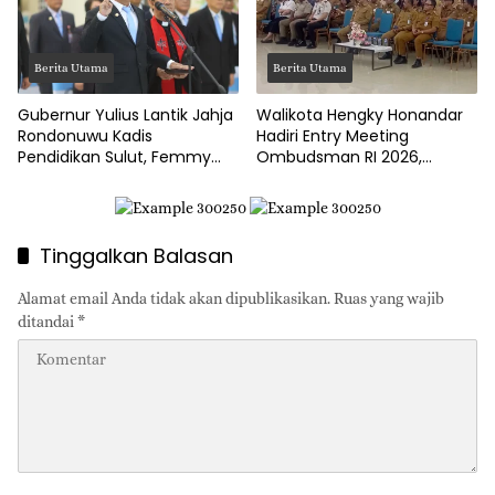
Berita Utama
Berita Utama
Gubernur Yulius Lantik Jahja
Walikota Hengky Honandar
Rondonuwu Kadis
Hadiri Entry Meeting
Pendidikan Sulut, Femmy
Ombudsman RI 2026,
Suluh Pimpin Dishub
Tegaskan Komitmen
Layanan Publik Bitung Prima
Tinggalkan Balasan
Alamat email Anda tidak akan dipublikasikan.
Ruas yang wajib
ditandai
*