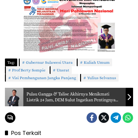
Tag:
Gubernur Sulawesi Utara
Kuliah Umum
Prof Berty Sompie
Unsrat
Visi Pembangunan Jangka Panjang
Yulius Selvanus
Pulau Gangga & Talise Akhirnya Menikmati
Listrik 24 Jam, DEM Sulut Ingatkan Pentingnya
Transisi ke Energi Terbarukan
Pos Terkait