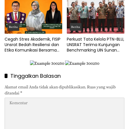
Berita
Berita
Cegah Stres Akademik, FISIP
Perkuat Tata Kelola PTN-BLU,
Unsrat Bedah Resiliensi dan
UNSRAT Terima Kunjungan
Etika Komunikasi Bersama
Benchmarking UIN Sunan
Pakar UIN Bandung
Gunung Djati
Tinggalkan Balasan
Alamat email Anda tidak akan dipublikasikan.
Ruas yang wajib
ditandai
*