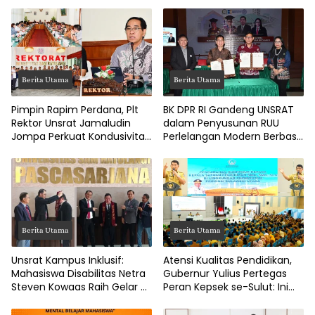
Berita Utama
Berita Utama
Pimpin Rapim Perdana, Plt
BK DPR RI Gandeng UNSRAT
Rektor Unsrat Jamaludin
dalam Penyusunan RUU
Jompa Perkuat Kondusivitas
Perlelangan Modern Berbasis
dan Layanan Akademik
Bukti
Berita Utama
Berita Utama
Unsrat Kampus Inklusif:
Atensi Kualitas Pendidikan,
Mahasiswa Disabilitas Netra
Gubernur Yulius Pertegas
Steven Kowaas Raih Gelar S2
Peran Kepsek se-Sulut: Ini
Cum Laude
Poin Arahannya!