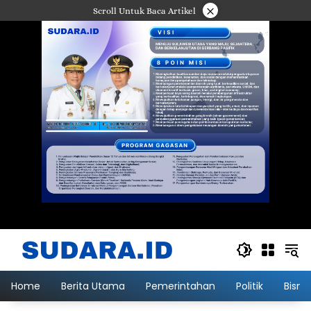
Langsung
×
Scroll Untuk Baca Artikel
ke
konten
Home
Berita Utama
Pemerintahan
Politik
Bisni