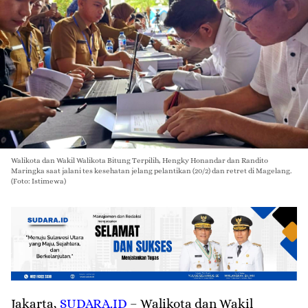
Walikota dan Wakil Walikota Bitung Terpilih, Hengky Honandar dan Randito
Maringka saat jalani tes kesehatan jelang pelantikan (20/2) dan retret di Magelang.
(Foto: Istimewa)
Jakarta
,
SUDARA.ID
– Walikota dan Wakil