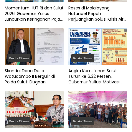
Momentum HUT RI dan Sulut
Reses di Malalayang,
2026: Gubernur Yulius
Natanael Pepah
Luncurkan Keringanan Pajak
Perjuangkan Solusi Krisis Air
Kendaraan
Bersih hingga Paripurna
DPRD Manado
Berita Utama
Berita Utama
Skandal Dana Desa
Angka Kemiskinan Sulut
Watudambo II Bergulir di
Turun ke 6,32 Persen,
Polda Sulut: Dugaan
Gubernur Yulius: Motivasi
Penggelapan Gaji Guru PAUD
Pacu Ekonomi Kerakyatan
Hingga Jalan Tani Rp214
Juta
Berita Utama
Berita Utama