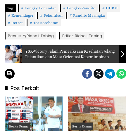
Tag:
Hengky Honandar
Hengky-Randito
HHRM
Kemendagri
Pelantikan
Randito Maringka
Retret
Tes Kesehatan
Penulis: */Ridho L Tobing
Editor: Ridho L Tobing
YSK-Victory Jalani Pemeriksaan Kesehatan Jelang
Pelantikan dan Masa Orientasi Kepemimpinan
Pos Terkait
Berita Utama
Berita Utama