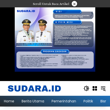
Langsung
×
Scroll Untuk Baca Artikel
ke
konten
Home
Berita Utama
Pemerintahan
Politik
Bisni