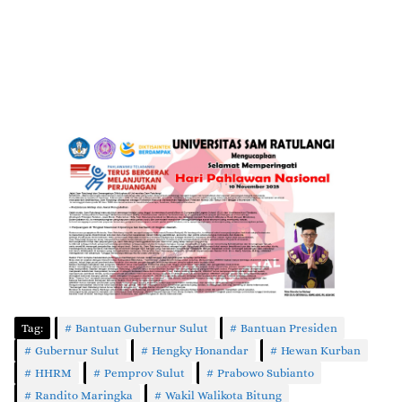
Tag:
Bantuan Gubernur Sulut
Bantuan Presiden
Gubernur Sulut
Hengky Honandar
Hewan Kurban
HHRM
Pemprov Sulut
Prabowo Subianto
Randito Maringka
Wakil Walikota Bitung