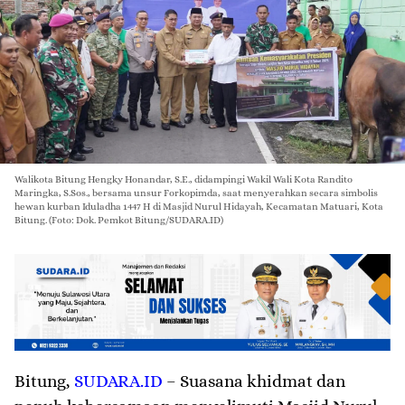
Walikota Bitung Hengky Honandar, S.E., didampingi Wakil Wali Kota Randito
Maringka, S.Sos., bersama unsur Forkopimda, saat menyerahkan secara simbolis
hewan kurban Iduladha 1447 H di Masjid Nurul Hidayah, Kecamatan Matuari, Kota
Bitung. (Foto: Dok. Pemkot Bitung/SUDARA.ID)
Bitung
,
SUDARA.ID
– Suasana khidmat dan