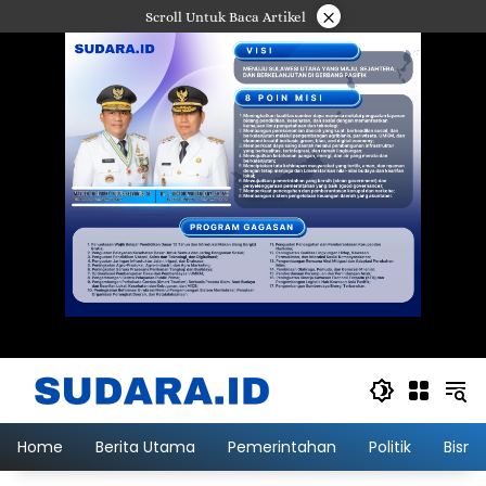
Langsung
×
Scroll Untuk Baca Artikel
ke
konten
Home
Berita Utama
Pemerintahan
Politik
Bisni