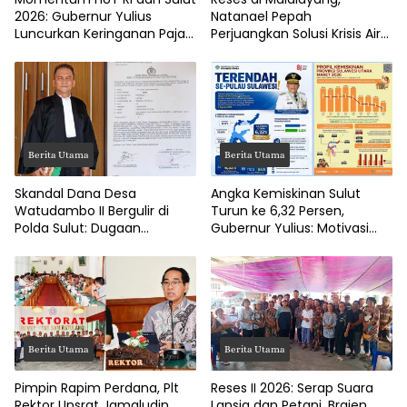
2026: Gubernur Yulius
Natanael Pepah
Luncurkan Keringanan Pajak
Perjuangkan Solusi Krisis Air
Kendaraan
Bersih hingga Paripurna
DPRD Manado
Berita Utama
Berita Utama
Skandal Dana Desa
Angka Kemiskinan Sulut
Watudambo II Bergulir di
Turun ke 6,32 Persen,
Polda Sulut: Dugaan
Gubernur Yulius: Motivasi
Penggelapan Gaji Guru PAUD
Pacu Ekonomi Kerakyatan
Hingga Jalan Tani Rp214
Juta
Berita Utama
Berita Utama
Pimpin Rapim Perdana, Plt
Reses II 2026: Serap Suara
Rektor Unsrat Jamaludin
Lansia dan Petani, Braien