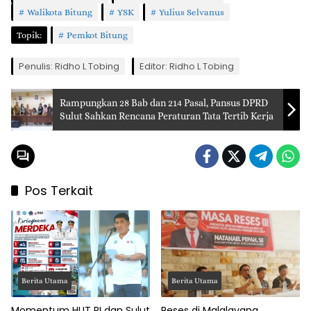
Walikota Bitung
YSK
Yulius Selvanus
Topik:
Pemkot Bitung
Penulis: Ridho L Tobing
Editor: Ridho L Tobing
Rampungkan 28 Bab dan 214 Pasal, Pansus DPRD
Sulut Sahkan Rencana Peraturan Tata Tertib Kerja
Pos Terkait
Berita Utama
Berita Utama
Momentum HUT RI dan Sulut
Reses di Malalayang,