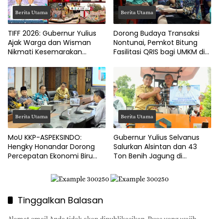
Berita Utama
Berita Utama
TIFF 2026: Gubernur Yulius
Dorong Budaya Transaksi
Ajak Warga dan Wisman
Nontunai, Pemkot Bitung
Nikmati Kesemarakan
Fasilitasi QRIS bagi UMKM di
Festival Bunga Tomohon
Tingkat Kelurahan
Berita Utama
Berita Utama
MoU KKP-ASPEKSINDO:
Gubernur Yulius Selvanus
Hengky Honandar Dorong
Salurkan Alsintan dan 43
Percepatan Ekonomi Biru
Ton Benih Jagung di
dan Pembangunan Pesisir
Minahasa
Tinggalkan Balasan
Alamat email Anda tidak akan dipublikasikan.
Ruas yang wajib