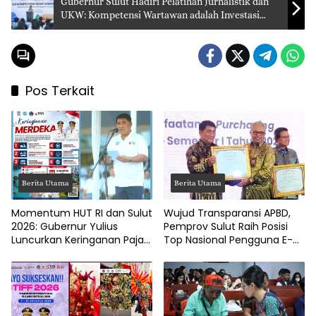
Gubernur Sulut Hadiri Pelatihan Jurnalistik dan
UKW: Kompetensi Wartawan adalah Investasi
Daerah
Pos Terkait
Berita Utama
Berita Utama
Momentum HUT RI dan Sulut
Wujud Transparansi APBD,
2026: Gubernur Yulius
Pemprov Sulut Raih Posisi
Luncurkan Keringanan Pajak
Top Nasional Pengguna E-
Kendaraan
Katalog