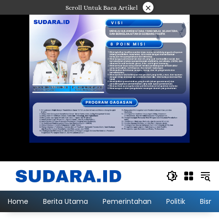
Langsung
×
Scroll Untuk Baca Artikel
ke
konten
Home
Berita Utama
Pemerintahan
Politik
Bisni