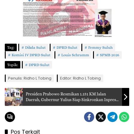
Tag:
Dikda Sulut
DPRD Sulut
Femmy Suluh
Komisi IV DPRD Sulut
Louis Schramm
SPMB 2026
Topik:
DPRD Sulut
Penulis: Ridho L Tobing
Editor: Ridho L Tobing
Presiden Prabowo Resmikan 1.151 KM Jalan
Daerah, Gubernur Yulius Siap Sinkronkan Inpres
di Sulut
Pos Terkait