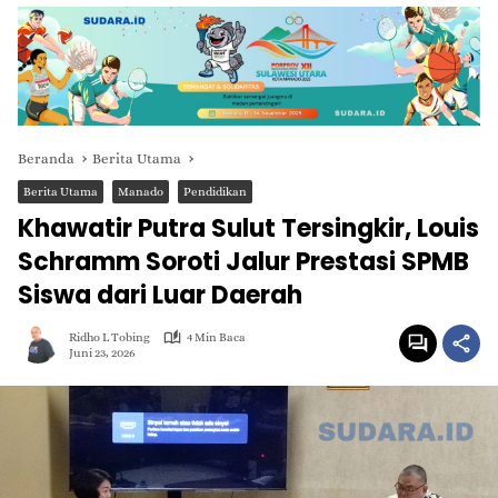
Beranda
Berita Utama
Berita Utama
Manado
Pendidikan
Khawatir Putra Sulut Tersingkir, Louis
Schramm Soroti Jalur Prestasi SPMB
Siswa dari Luar Daerah
Ridho L Tobing
4 Min Baca
Juni 23, 2026