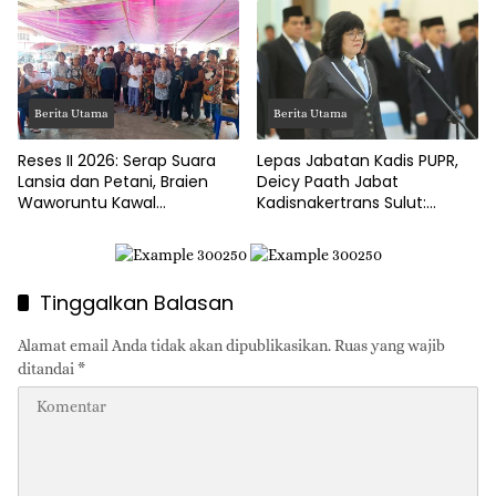
Berita Utama
Berita Utama
Reses II 2026: Serap Suara
Lepas Jabatan Kadis PUPR,
Lansia dan Petani, Braien
Deicy Paath Jabat
Waworuntu Kawal
Kadisnakertrans Sulut:
Ketahanan Ekonomi Desa
Gubernur Yulius Minta
Benahi BLK!
Tinggalkan Balasan
Alamat email Anda tidak akan dipublikasikan.
Ruas yang wajib
ditandai
*