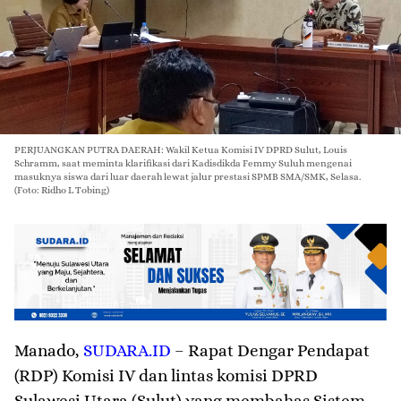
PERJUANGKAN PUTRA DAERAH: Wakil Ketua Komisi IV DPRD Sulut, Louis
Schramm, saat meminta klarifikasi dari Kadisdikda Femmy Suluh mengenai
masuknya siswa dari luar daerah lewat jalur prestasi SPMB SMA/SMK, Selasa.
(Foto: Ridho L Tobing)
Manado
,
SUDARA.ID
– Rapat Dengar Pendapat
(RDP) Komisi IV dan lintas komisi DPRD
Sulawesi Utara (Sulut) yang membahas Sistem