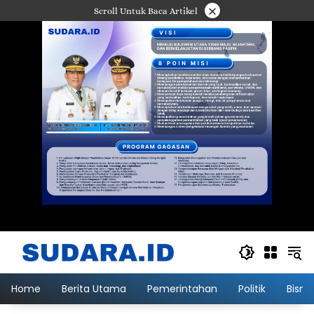
Langsung
×
Scroll Untuk Baca Artikel
ke
konten
Home
Berita Utama
Pemerintahan
Politik
Bisni