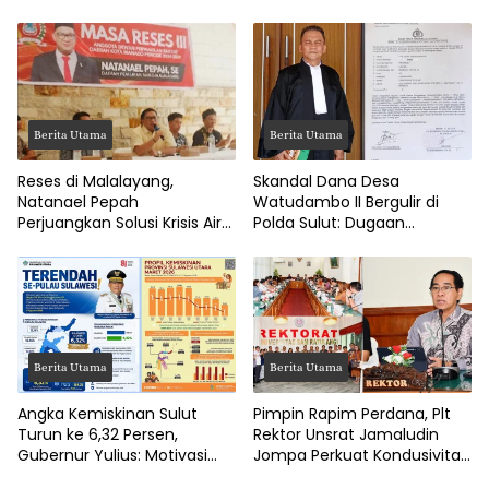
Berita Utama
Berita Utama
Reses di Malalayang,
Skandal Dana Desa
Natanael Pepah
Watudambo II Bergulir di
Perjuangkan Solusi Krisis Air
Polda Sulut: Dugaan
Bersih hingga Paripurna
Penggelapan Gaji Guru PAUD
DPRD Manado
Hingga Jalan Tani Rp214
Juta
Berita Utama
Berita Utama
Angka Kemiskinan Sulut
Pimpin Rapim Perdana, Plt
Turun ke 6,32 Persen,
Rektor Unsrat Jamaludin
Gubernur Yulius: Motivasi
Jompa Perkuat Kondusivitas
Pacu Ekonomi Kerakyatan
dan Layanan Akademik