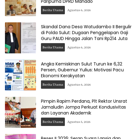
Paripurna DPRD Manado
Berita Utama
Agustus 6, 2026
Skandal Dana Desa Watudambo II Bergulir
di Polda Sulut: Dugaan Penggelapan Gaji
Guru PAUD Hingga Jalan Tani Rp214 Juta
Berita Utama
Agustus 6, 2026
Angka Kemiskinan Sulut Turun ke 6,32
Persen, Gubernur Yulius: Motivasi Pacu
Ekonomi Kerakyatan
Berita Utama
Agustus 6, 2026
Pimpin Rapim Perdana, Plt Rektor Unsrat
Jamaludin Jompa Perkuat Kondusivitas
dan Layanan Akademik
Berita Utama
Agustus 5, 2026
Reses II 2026: Serap Suara Lansia dan