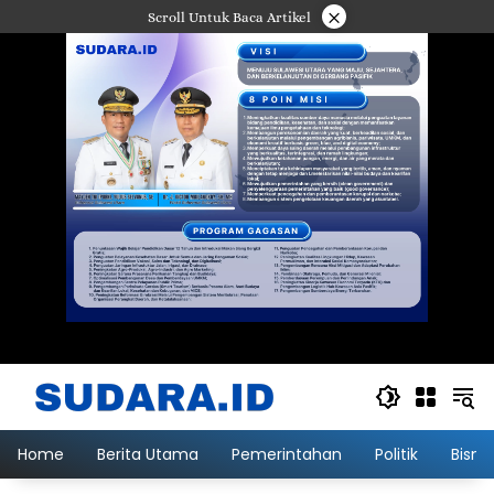
Langsung
×
Scroll Untuk Baca Artikel
ke
konten
Home
Berita Utama
Pemerintahan
Politik
Bisni