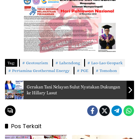
Tag:
Geotourism
Lahendong
Lao-Lao Geopark
Pertamina Geothermal Energy
PGE
Tomohon
Gerakan Tani Nelayan Sulut Nyatakan Dukungan
ke Hillary Lasut
Pos Terkait