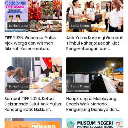
Berita Utama
Berita Utama
TIFF 2026: Gubernur Yulius
Anik Yulius Kunjungi Gerabah
Ajak Warga dan Wisman
Timbul Raharjo: Bedah Kiat
Nikmati Kesemarakan
Pengembangan dan
Festival Bunga Tomohon
Pemasaran UMKM Sulut
Berita Utama
Berita Utama
Sambut TIFF 2026, Ketua
Nongkrong di Malalayang
Dekranasda Sulut Anik Yulius
Beach Walk Manado,
Rancang Batik Eksklusif
Pengunjung Dianiaya dan
Berbasis Budaya Lokal
Dijarah Gerombolan OTK
Bermotor