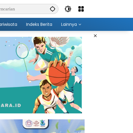
ariwisata
Indeks Berita
Lainnya
×