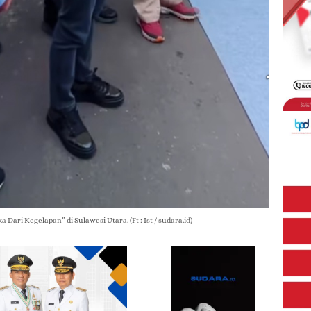
ari Kegelapan” di Sulawesi Utara. (Ft : Ist / sudara.id)