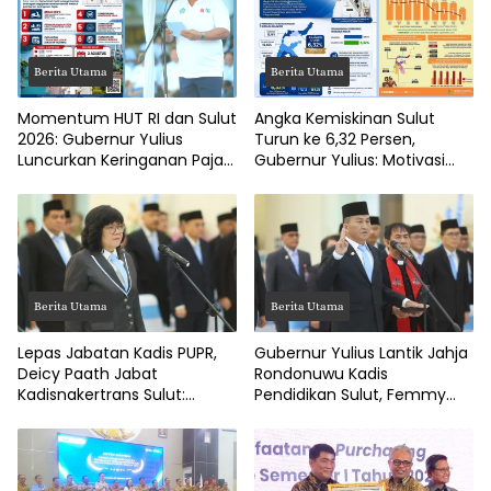
Berita Utama
Berita Utama
Momentum HUT RI dan Sulut
Angka Kemiskinan Sulut
2026: Gubernur Yulius
Turun ke 6,32 Persen,
Luncurkan Keringanan Pajak
Gubernur Yulius: Motivasi
Kendaraan
Pacu Ekonomi Kerakyatan
Berita Utama
Berita Utama
Lepas Jabatan Kadis PUPR,
Gubernur Yulius Lantik Jahja
Deicy Paath Jabat
Rondonuwu Kadis
Kadisnakertrans Sulut:
Pendidikan Sulut, Femmy
Gubernur Yulius Minta
Suluh Pimpin Dishub
Benahi BLK!