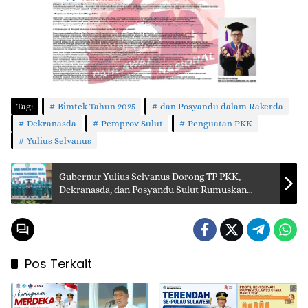
Tag:
Bimtek Tahun 2025
dan Posyandu dalam Rakerda
Dekranasda
Pemprov Sulut
Penguatan PKK
Yulius Selvanus
Gubernur Yulius Selvanus Dorong TP PKK,
Dekranasda, dan Posyandu Sulut Rumuskan
Program Inovatif untuk Kesejahteraan
Masyarakat
Pos Terkait