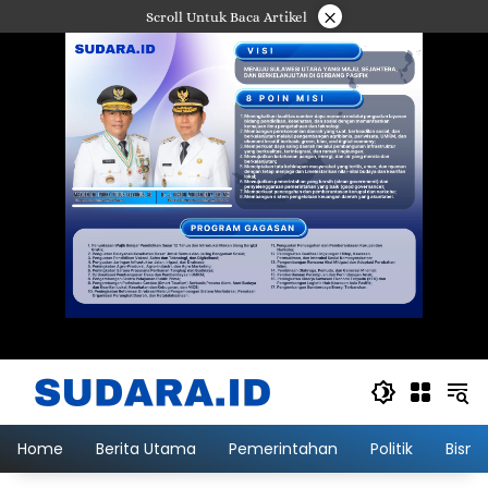
Langsung
×
Scroll Untuk Baca Artikel
ke
konten
Home
Berita Utama
Pemerintahan
Politik
Bisni