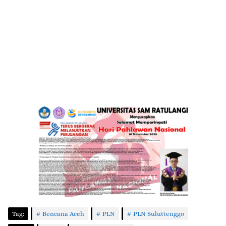
Tag:
Bencana Aceh
PLN
PLN Suluttenggo