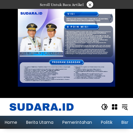
Langsung
×
Scroll Untuk Baca Artikel
ke
konten
Home
Berita Utama
Pemerintahan
Politik
Bisni