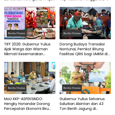
Kendaraan
Katalog
Berita Utama
Berita Utama
TIFF 2026: Gubernur Yulius
Dorong Budaya Transaksi
Ajak Warga dan Wisman
Nontunai, Pemkot Bitung
Nikmati Kesemarakan
Fasilitasi QRIS bagi UMKM di
Festival Bunga Tomohon
Tingkat Kelurahan
Berita Utama
Berita Utama
MoU KKP-ASPEKSINDO:
Gubernur Yulius Selvanus
Hengky Honandar Dorong
Salurkan Alsintan dan 43
Percepatan Ekonomi Biru
Ton Benih Jagung di
dan Pembangunan Pesisir
Minahasa