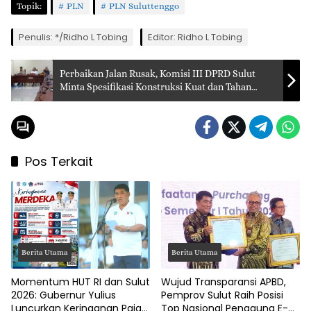
Topik:
PLN
PLN Suluttenggo
Penulis: */Ridho L Tobing
Editor: Ridho L Tobing
Perbaikan Jalan Rusak, Komisi III DPRD Sulut
Minta Spesifikasi Konstruksi Kuat dan Tahan
Lama
Pos Terkait
Berita Utama
Berita Utama
Momentum HUT RI dan Sulut
Wujud Transparansi APBD,
2026: Gubernur Yulius
Pemprov Sulut Raih Posisi
Luncurkan Keringanan Pajak
Top Nasional Pengguna E-