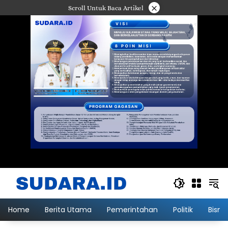
Langsung
×
Scroll Untuk Baca Artikel
ke
konten
Home
Berita Utama
Pemerintahan
Politik
Bisni