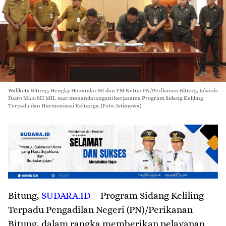
Walikota Bitung, Hengky Honandar SE dan YM Ketua PN/Perikanan Bitung, Johanis
Dairo Malo SH MH, saat menandatangani kerjasama Program Sidang Keliling
Terpadu dan Harmonisasi Keluarga. (Foto: Istimewa)
Bitung
,
SUDARA.ID
– Program Sidang Keliling
Terpadu Pengadilan Negeri (PN)/Perikanan
Bitung, dalam rangka memberikan pelayanan