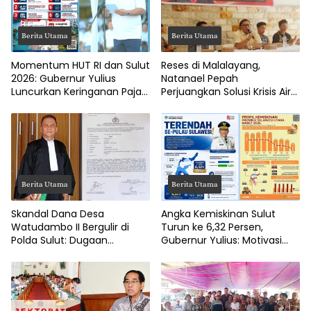
Berita Utama
Berita Utama
Momentum HUT RI dan Sulut
Reses di Malalayang,
2026: Gubernur Yulius
Natanael Pepah
Luncurkan Keringanan Pajak
Perjuangkan Solusi Krisis Air
Kendaraan
Bersih hingga Paripurna
DPRD Manado
Berita Utama
Berita Utama
Skandal Dana Desa
Angka Kemiskinan Sulut
Watudambo II Bergulir di
Turun ke 6,32 Persen,
Polda Sulut: Dugaan
Gubernur Yulius: Motivasi
Penggelapan Gaji Guru PAUD
Pacu Ekonomi Kerakyatan
Hingga Jalan Tani Rp214
Juta