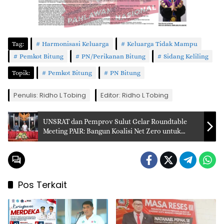
Tag:
Harmonisasi Keluarga
Keluarga Tidak Mampu
Pemkot Bitung
PN/Perikanan Bitung
Sidang Keliling
Topik:
Pemkot Bitung
PN Bitung
Penulis: Ridho L Tobing
Editor: Ridho L Tobing
UNSRAT dan Pemprov Sulut Gelar Roundtable
Meeting PAIR: Bangun Koalisi Net Zero untuk
Sulawesi Utara
Pos Terkait