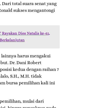
. Dari total suara senat yang
 Ronald sukses mengantongi
Rayakan Dies Natalis ke-61,
 Berkelanjutan
t lainnya harus mengakui
but. Dr. Dani Robert
 posisi kedua dengan raihan 7
lalo, S.H., M.H. tidak
 bursa pemilihan kali ini
pemilihan, mulai dari
isi, hingga puncaknya pada