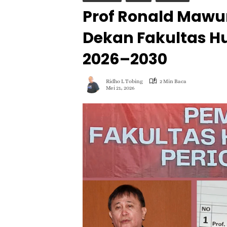
Prof Ronald Mawun
Dekan Fakultas H
2026–2030
Ridho L Tobing
2 Min Baca
Mei 21, 2026