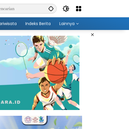
ariwisata
Indeks Berita
Lainnya
×