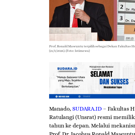
Prof. Ronald Mawuntu terpilih sebagai Dekan Fakultas 
(21/5/2026). (Foto: Istimewa)
Manado
,
SUDARA.ID
– Fakultas 
Ratulangi (Unsrat) resmi memili
tahun ke depan. Melalui mekanis
Prof. Dr. Jacobus Ronald Mawuntu,