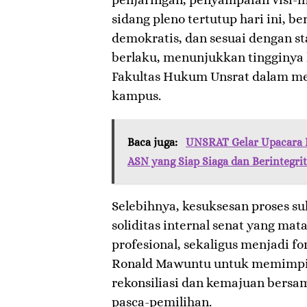
sidang pleno tertutup hari ini, be
demokratis, dan sesuai dengan st
berlaku, menunjukkan tingginya
Fakultas Hukum Unsrat dalam m
kampus.
Baca juga:
UNSRAT Gelar Upacara
ASN yang Siap Siaga dan Berintegri
​Selebihnya, kesuksesan proses s
soliditas internal senat yang mat
profesional, sekaligus menjadi fo
Ronald Mawuntu untuk memimpin
rekonsiliasi dan kemajuan bersam
pasca-pemilihan.