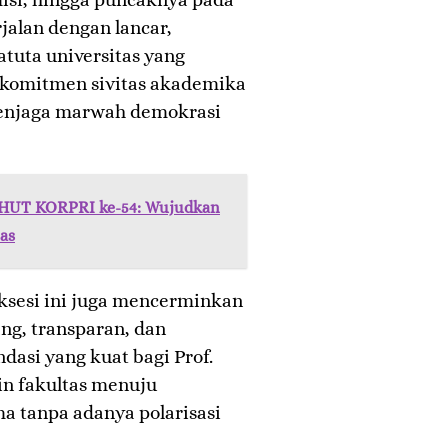
rjalan dengan lancar,
atuta universitas yang
 komitmen sivitas akademika
enjaga marwah demokrasi
 HUT KORPRI ke-54: Wujudkan
tas
uksesi ini juga mencerminkan
ang, transparan, dan
ndasi yang kuat bagi Prof.
 fakultas menuju
a tanpa adanya polarisasi