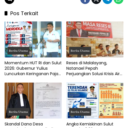
Pos Terkait
Berita Utama
Berita Utama
Momentum HUT RI dan Sulut
Reses di Malalayang,
2026: Gubernur Yulius
Natanael Pepah
Luncurkan Keringanan Pajak
Perjuangkan Solusi Krisis Air
Kendaraan
Bersih hingga Paripurna
DPRD Manado
Berita Utama
Berita Utama
Skandal Dana Desa
Angka Kemiskinan Sulut