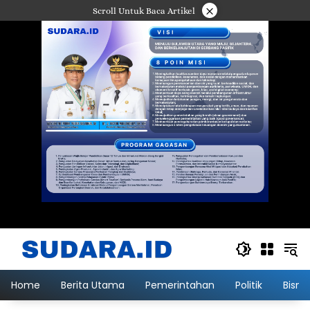
Langsung
×
Scroll Untuk Baca Artikel
ke
konten
Home
Berita Utama
Pemerintahan
Politik
Bisni