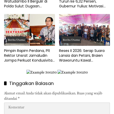
Watudambo II Bergulir di
Turun ke 6,32 Persen,
Polda Sulut: Dugaan
Gubernur Yulius: Motivasi
Penggelapan Gaji Guru PAUD
Pacu Ekonomi Kerakyatan
Hingga Jalan Tani Rp214
Juta
Berita Utama
Berita Utama
Pimpin Rapim Perdana, Plt
Reses II 2026: Serap Suara
Rektor Unsrat Jamaludin
Lansia dan Petani, Braien
Jompa Perkuat Kondusivitas
Waworuntu Kawal
dan Layanan Akademik
Ketahanan Ekonomi Desa
Tinggalkan Balasan
Alamat email Anda tidak akan dipublikasikan.
Ruas yang wajib
ditandai
*