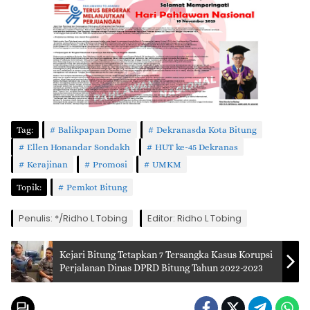
Tag:
Balikpapan Dome
Dekranasda Kota Bitung
Ellen Honandar Sondakh
HUT ke-45 Dekranas
Kerajinan
Promosi
UMKM
Topik:
Pemkot Bitung
Penulis: */Ridho L Tobing
Editor: Ridho L Tobing
Kejari Bitung Tetapkan 7 Tersangka Kasus Korupsi
Perjalanan Dinas DPRD Bitung Tahun 2022-2023