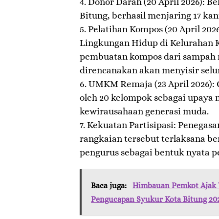
4. ​Donor Darah (20 April 2026): 
Bitung, berhasil menjaring 17 kan
5. ​Pelatihan Kompos (20 April 20
Lingkungan Hidup di Kelurahan 
pembuatan kompos dari sampah 
direncanakan akan menyisir selur
6. ​UMKM Remaja (23 April 2026):
oleh 20 kelompok sebagai upaya
kewirausahaan generasi muda.
7. ​Kekuatan Partisipasi: Penegas
rangkaian tersebut terlaksana b
pengurus sebagai bentuk nyata p
Baca juga:
Himbauan Pemkot Ajak 
Pengucapan Syukur Kota Bitung 20