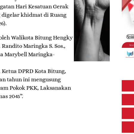
gatan Hari Kesatuan Gerak
 digelar khidmat di Ruang
6).
g oleh Walikota Bitung Hengky
 Randito Maringka S. Sos.,
ta Marybell Maringka-
, Ketua DPRD Kota Bitung,
tan tahun ini mengusung
gram Pokok PKK, Laksanakan
as 2045”.