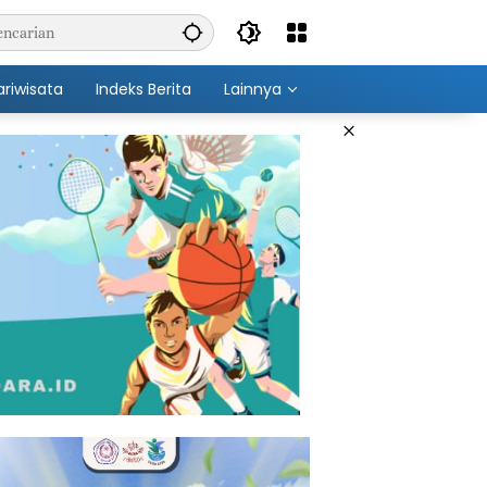
ariwisata
Indeks Berita
Lainnya
×