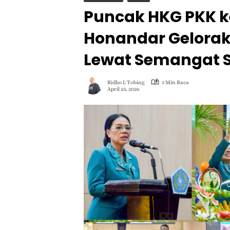
Puncak HKG PKK ke
Honandar Gelorak
Lewat Semangat
Ridho L Tobing
3 Min Baca
April 23, 2026