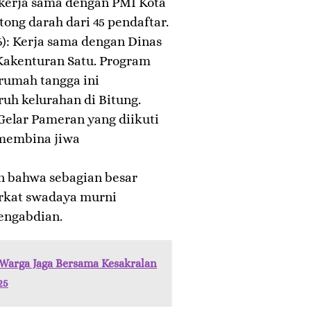
Bekerja sama dengan PMI Kota
tong darah dari 45 pendaftar.
26): Kerja sama dengan Dinas
Kakenturan Satu. Program
rumah tangga ini
uh kelurahan di Bitung.
 Gelar Pameran yang diikuti
 membina jiwa
an bahwa sebagian besar
erkat swadaya murni
engabdian.
Warga Jaga Bersama Kesakralan
25