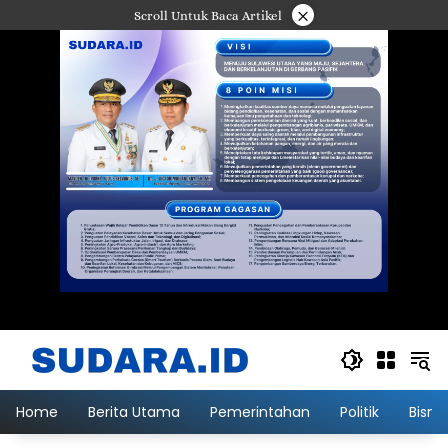
Langsung
×
Scroll Untuk Baca Artikel
ke
konten
Home
Berita Utama
Pemerintahan
Politik
Bisni