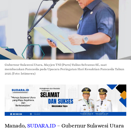
Gubernur Sulawesi Utara, Mayjen TNI (Purn) Yulius Selvanus SE, saat
membacakan Pancasila pada Upacara Peringatan Hari Kesaktian Pancasila Tahun
2025. (Foto: Istimewa)
Manado
,
SUDARA.ID
– ‎Gubernur Sulawesi Utara