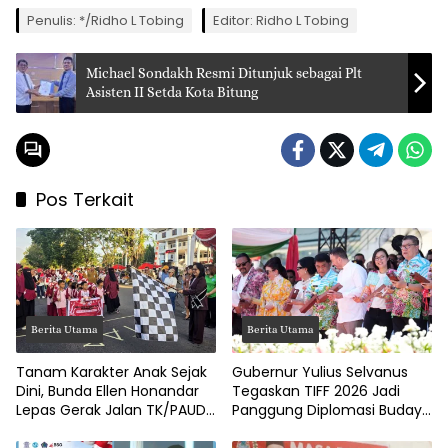
Penulis: */Ridho L Tobing
Editor: Ridho L Tobing
Michael Sondakh Resmi Ditunjuk sebagai Plt
Asisten II Setda Kota Bitung
Pos Terkait
Berita Utama
Berita Utama
Tanam Karakter Anak Sejak
Gubernur Yulius Selvanus
Dini, Bunda Ellen Honandar
Tegaskan TIFF 2026 Jadi
Lepas Gerak Jalan TK/PAUD
Panggung Diplomasi Budaya
Kota Bitung
Internasional