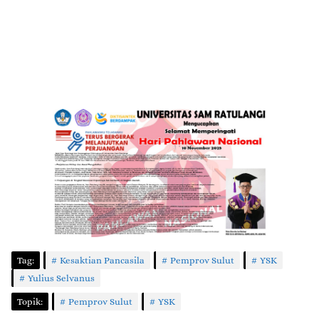
Tag:
Kesaktian Pancasila
Pemprov Sulut
YSK
Yulius Selvanus
Topik:
Pemprov Sulut
YSK