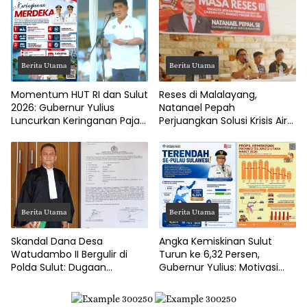
Berita Utama
Berita Utama
Momentum HUT RI dan Sulut
Reses di Malalayang,
2026: Gubernur Yulius
Natanael Pepah
Luncurkan Keringanan Pajak
Perjuangkan Solusi Krisis Air
Kendaraan
Bersih hingga Paripurna
DPRD Manado
Berita Utama
Berita Utama
Skandal Dana Desa
Angka Kemiskinan Sulut
Watudambo II Bergulir di
Turun ke 6,32 Persen,
Polda Sulut: Dugaan
Gubernur Yulius: Motivasi
Penggelapan Gaji Guru PAUD
Pacu Ekonomi Kerakyatan
Hingga Jalan Tani Rp214
Juta