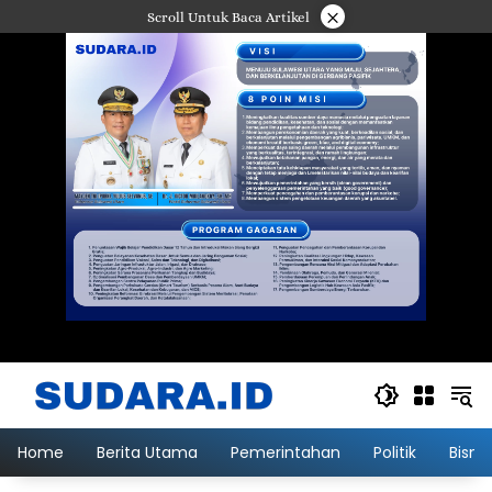
Langsung
×
Scroll Untuk Baca Artikel
ke
konten
Home
Berita Utama
Pemerintahan
Politik
Bisni