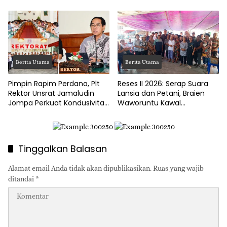
Penggelapan Gaji Guru PAUD
Pacu Ekonomi Kerakyatan
Hingga Jalan Tani Rp214
Juta
Berita Utama
Berita Utama
Pimpin Rapim Perdana, Plt
Reses II 2026: Serap Suara
Rektor Unsrat Jamaludin
Lansia dan Petani, Braien
Jompa Perkuat Kondusivitas
Waworuntu Kawal
dan Layanan Akademik
Ketahanan Ekonomi Desa
Tinggalkan Balasan
Alamat email Anda tidak akan dipublikasikan.
Ruas yang wajib
ditandai
*