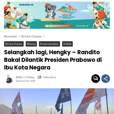
Beranda
Berita Utama
Berita Utama
Bitung
Pemerintahan
Politik
Selangkah lagi, Hengky – Randito
Bakal Dilantik Presiden Prabowo di
Ibu Kota Negara
Ridho L Tobing
4 Min Baca
Januari 23, 2025