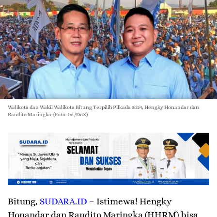
Walikota dan Wakil Walikota Bitung Terpilih Pilkada 2024, Hengky Honandar dan
Randito Maringka. (Foto: Ist/DoX)
Bitung
,
SUDARA.ID
– Istimewa! Hengky
Honandar dan Randito Maringka (HHRM) bisa