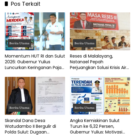
Pos Terkait
Berita Utama
Berita Utama
Momentum HUT RI dan Sulut
Reses di Malalayang,
2026: Gubernur Yulius
Natanael Pepah
Luncurkan Keringanan Pajak
Perjuangkan Solusi Krisis Air
Kendaraan
Bersih hingga Paripurna
DPRD Manado
Berita Utama
Berita Utama
Skandal Dana Desa
Angka Kemiskinan Sulut
Watudambo II Bergulir di
Turun ke 6,32 Persen,
Polda Sulut: Dugaan
Gubernur Yulius: Motivasi