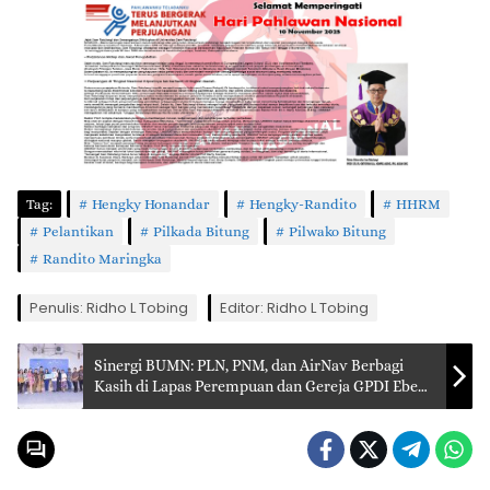
Tag:
Hengky Honandar
Hengky-Randito
HHRM
Pelantikan
Pilkada Bitung
Pilwako Bitung
Randito Maringka
Penulis: Ridho L Tobing
Editor: Ridho L Tobing
Sinergi BUMN: PLN, PNM, dan AirNav Berbagi
Kasih di Lapas Perempuan dan Gereja GPDI Eben
Haezer Palu