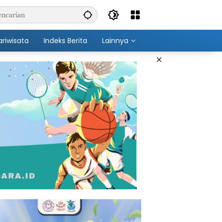
ariwisata
Indeks Berita
Lainnya
×