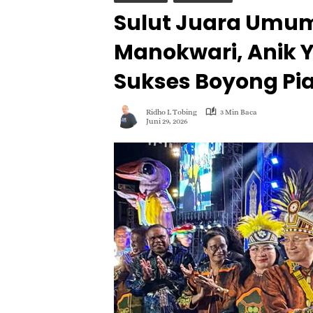
Sulut Juara Umum
Manokwari, Anik 
Sukses Boyong Pia
Ridho L Tobing
3 Min Baca
Juni 29, 2026