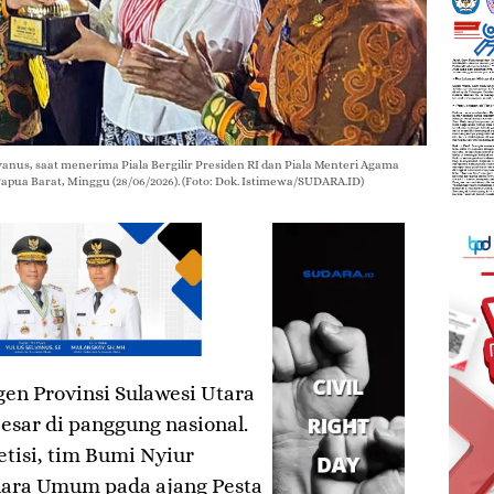
us, saat menerima Piala Bergilir Presiden RI dan Piala Menteri Agama
pua Barat, Minggu (28/06/2026). (Foto: Dok. Istimewa/SUDARA.ID)
en Provinsi Sulawesi Utara
besar di panggung nasional.
tisi, tim Bumi Nyiur
uara Umum pada ajang Pesta