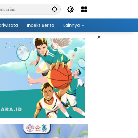
ariwisata
Indeks Berita
Lainnya
×