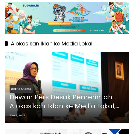
Alokasikan Iklan ke Media Lokal
Berita Utama
Dewan Pers Desak Pemerintah
Alokasikan Iklan ke Media Lokal,
Bukan Hanya Konten Kreator
Mei 5, 2025