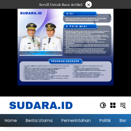
Langsung
×
Scroll Untuk Baca Artikel
ke
konten
Home
Berita Utama
Pemerintahan
Politik
Bisni