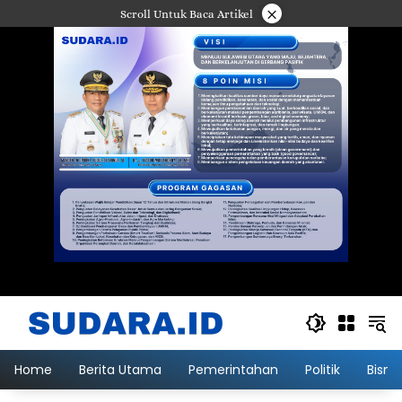
Langsung
×
Scroll Untuk Baca Artikel
ke
konten
Home
Berita Utama
Pemerintahan
Politik
Bisni