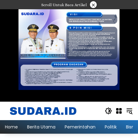
Langsung
×
Scroll Untuk Baca Artikel
ke
konten
Home
Berita Utama
Pemerintahan
Politik
Bisni