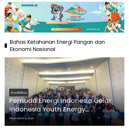
Bahas Ketahanan Energi Pangan dan
Ekonomi Nasional
Pendidikan
Pemuda Energi Indonesia Gelar
Indonesia Youth Energy
Conference (IYEC) 2024 di Unsrat
Desember 8, 2024
Manado, Bahas Ketahanan