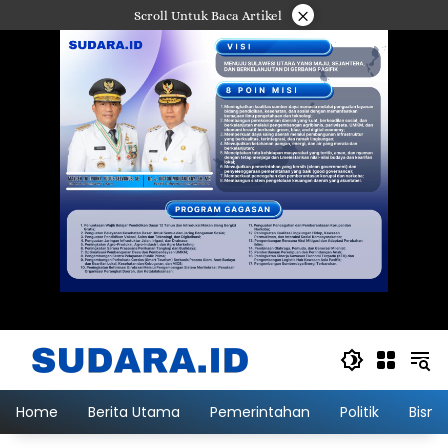
Langsung
×
Scroll Untuk Baca Artikel
ke
konten
Home
Berita Utama
Pemerintahan
Politik
Bisni