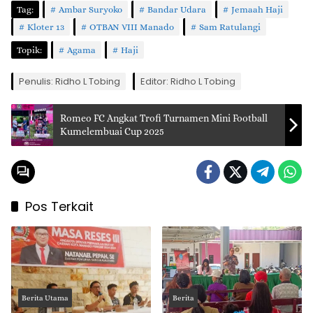
Tag:
Ambar Suryoko
Bandar Udara
Jemaah Haji
Kloter 13
OTBAN VIII Manado
Sam Ratulangi
Topik:
Agama
Haji
Penulis: Ridho L Tobing
Editor: Ridho L Tobing
Romeo FC Angkat Trofi Turnamen Mini Football
Kumelembuai Cup 2025
Pos Terkait
Berita Utama
Berita