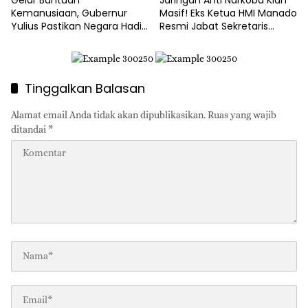
Gelar Bantuan
Jaringan Anti Narkoba Kian
Kemanusiaan, Gubernur
Masif! Eks Ketua HMI Manado
Yulius Pastikan Negara Hadir
Resmi Jabat Sekretaris
‘Dekap’ Korban Kebakaran
Garda Nusantara Sulut
Asgap Pakowa
Tinggalkan Balasan
Alamat email Anda tidak akan dipublikasikan.
Ruas yang wajib
ditandai
*