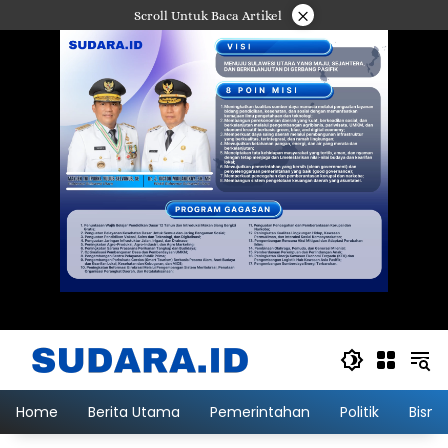
Langsung
×
Scroll Untuk Baca Artikel
ke
konten
Home
Berita Utama
Pemerintahan
Politik
Bisni