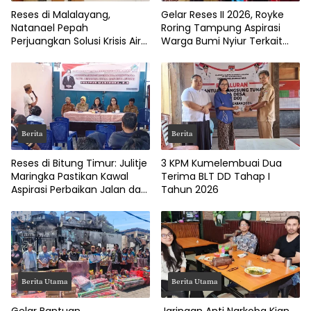
Reses di Malalayang,
Gelar Reses II 2026, Royke
Natanael Pepah
Roring Tampung Aspirasi
Perjuangkan Solusi Krisis Air
Warga Bumi Nyiur Terkait
Bersih hingga Paripurna
Infrastruktur
DPRD Manado
Berita
Berita
Reses di Bitung Timur: Julitje
3 KPM Kumelembuai Dua
Maringka Pastikan Kawal
Terima BLT DD Tahap I
Aspirasi Perbaikan Jalan dan
Tahun 2026
Drainase
Berita Utama
Berita Utama