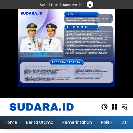
Langsung
×
Scroll Untuk Baca Artikel
ke
konten
Home
Berita Utama
Pemerintahan
Politik
Bisni