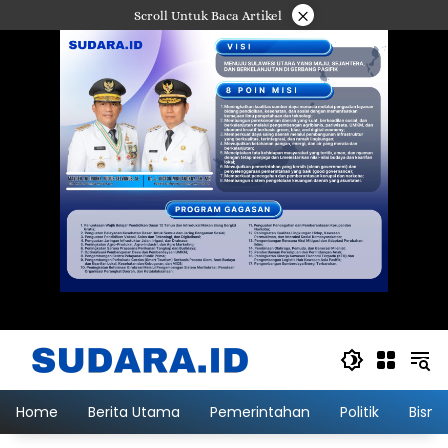
Langsung
×
Scroll Untuk Baca Artikel
ke
konten
Home
Berita Utama
Pemerintahan
Politik
Bisni