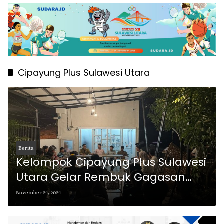
Cipayung Plus Sulawesi Utara
Berita
Kelompok Cipayung Plus Sulawesi
Utara Gelar Rembuk Gagasan
untuk Revitalisasi Peran Pemuda
November 24, 2024
dalam Pembangunan Daerah