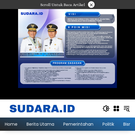
Langsung
×
Scroll Untuk Baca Artikel
ke
konten
Home
Berita Utama
Pemerintahan
Politik
Bisni