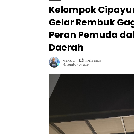
Kelompok Cipayun
Gelar Rembuk Gag
Peran Pemuda d
Daerah
M IRZAL
3 Min Baca
November 24, 2024