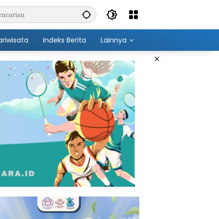
ariwisata
Indeks Berita
Lainnya
×