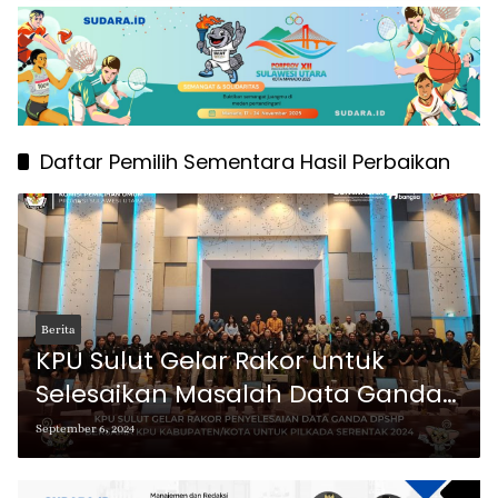
Daftar Pemilih Sementara Hasil Perbaikan
Berita
KPU Sulut Gelar Rakor untuk
Selesaikan Masalah Data Ganda
dalam Penyusunan DPSHP
September 6, 2024