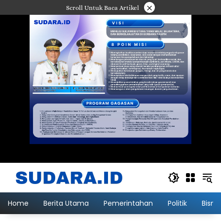
Langsung
×
Scroll Untuk Baca Artikel
ke
konten
Home
Berita Utama
Pemerintahan
Politik
Bisni