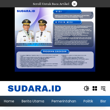
Langsung
×
Scroll Untuk Baca Artikel
ke
konten
Home
Berita Utama
Pemerintahan
Politik
Bisni