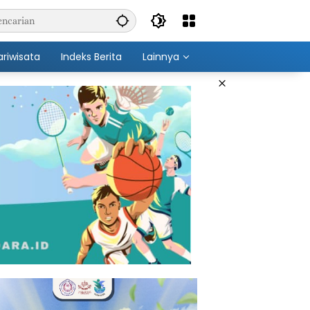
ariwisata
Indeks Berita
Lainnya
×