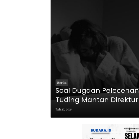
Berita
Soal Dugaan Pelecehan 
Tuding Mantan Direktur 
Hingga Bongkar Aib Int
Juli 27, 2024