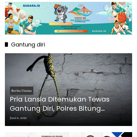
Gantung diri
Berita Utama
Pria Lansia Ditemukan Tewas
Gantung Diri, Polres Bitung
Turunkan Tim Inafis
Juni 8, 2025