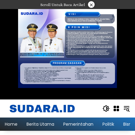
Langsung
×
Scroll Untuk Baca Artikel
ke
konten
Home
Berita Utama
Pemerintahan
Politik
Bisni